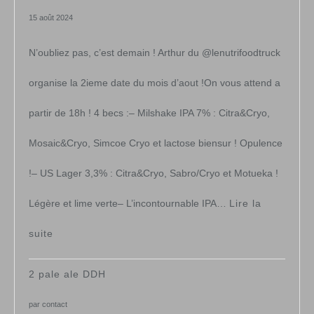
noël
15 août 2024
&
N’oubliez pas, c’est demain ! Arthur du @lenutrifoodtruck
fêtes
organise la 2ieme date du mois d’aout !On vous attend a
partir de 18h ! 4 becs :– Milshake IPA 7% : Citra&Cryo,
Mosaic&Cryo, Simcoe Cryo et lactose biensur ! Opulence
!– US Lager 3,3% : Citra&Cryo, Sabro/Cryo et Motueka !
Légère et lime verte– L’incontournable IPA…
Lire la
:
suite
2ieme
2 pale ale DDH
évènement
par contact