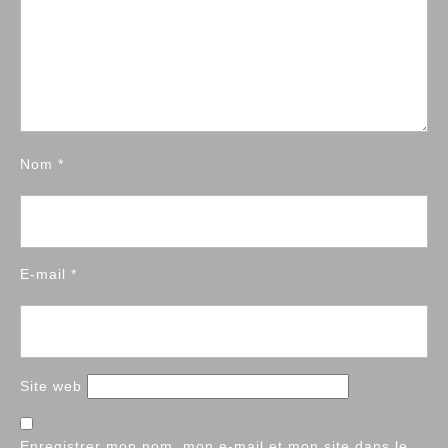
Nom
*
E-mail
*
Site web
Enregistrer mon nom, mon e-mail et mon site dans le