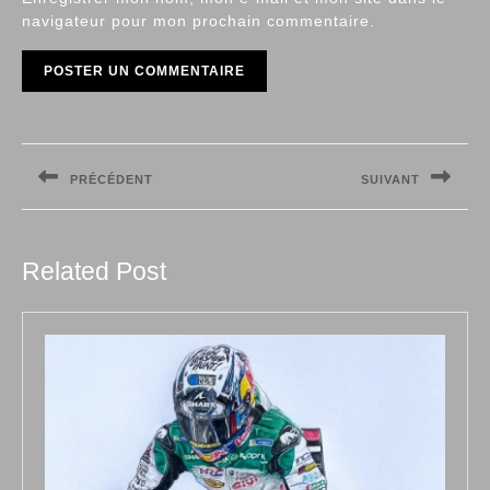
navigateur pour mon prochain commentaire.
Navigation
de
PRÉCÉDENT
SUIVANT
l’article
Previous
Next
post:
post:
Related Post