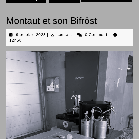
Montaut et son Bifröst
9
contact
9 octobre 2023
|
contact
|
0 Comment
|
octobre
12h50
2023