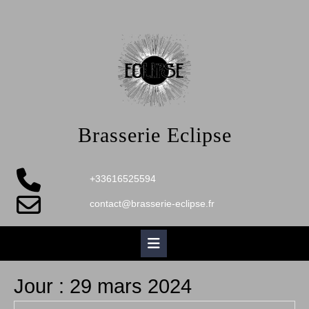
Skip
to
content
Brasserie Eclipse
+33616525594
contact@brasserie-eclipse.fr
Open
Button
Jour :
29 mars 2024