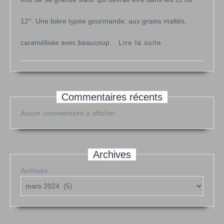
12°. Une bière typée gourmande, aux grains maltés,
:
caramélisée avec beaucoup…
Lire la suite
« Barleywine »
Commentaires récents
Aucun commentaire à afficher.
Archives
Archives