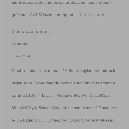
bio & copeaux de chênes us torréfaction médium (petit
:
goût vanillé) 8,6%=>aucun rapport…
Lire la suite
Pack
2ieme évènement
de
par contact
noël
15 août 2024
&
N’oubliez pas, c’est demain ! Arthur du @lenutrifoodtruck
fêtes
organise la 2ieme date du mois d’aout !On vous attend a
partir de 18h ! 4 becs :– Milshake IPA 7% : Citra&Cryo,
Mosaic&Cryo, Simcoe Cryo et lactose biensur ! Opulence
!– US Lager 3,3% : Citra&Cryo, Sabro/Cryo et Motueka !