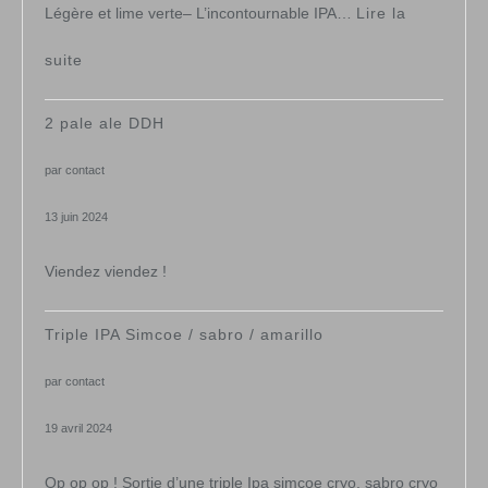
Légère et lime verte– L’incontournable IPA…
Lire la
:
suite
2ieme
2 pale ale DDH
évènement
par contact
13 juin 2024
Viendez viendez !
Triple IPA Simcoe / sabro / amarillo
par contact
19 avril 2024
Op op op ! Sortie d’une triple Ipa simcoe cryo, sabro cryo