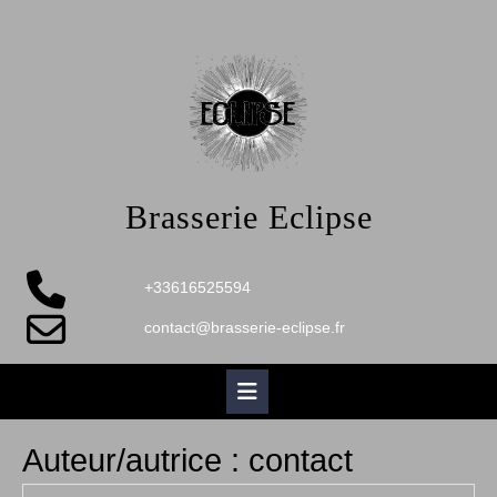
Skip
to
content
Brasserie Eclipse
+33616525594
contact@brasserie-eclipse.fr
Open
Button
Auteur/autrice :
contact