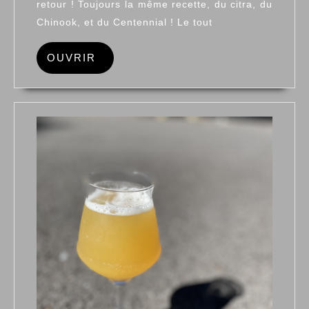
retour ! Toujours la même recette, du citra, du
Chinook, et du Centennial ! Le tout
OUVRIR
OUVRIR