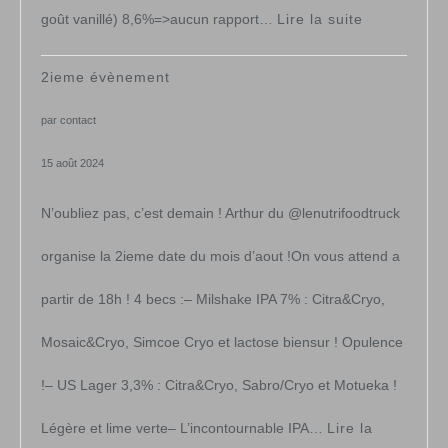
:
goût vanillé) 8,6%=>aucun rapport…
Lire la suite
Pack
2ieme évènement
de
par contact
noël
15 août 2024
&
N’oubliez pas, c’est demain ! Arthur du @lenutrifoodtruck
fêtes
organise la 2ieme date du mois d’aout !On vous attend a
partir de 18h ! 4 becs :– Milshake IPA 7% : Citra&Cryo,
Mosaic&Cryo, Simcoe Cryo et lactose biensur ! Opulence
!– US Lager 3,3% : Citra&Cryo, Sabro/Cryo et Motueka !
Légère et lime verte– L’incontournable IPA…
Lire la