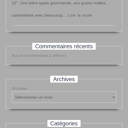
12°. Une bière typée gourmande, aux grains maltés,
:
caramélisée avec beaucoup…
Lire la suite
« Barleywine »
Commentaires récents
Aucun commentaire à afficher.
Archives
Archives
Catégories