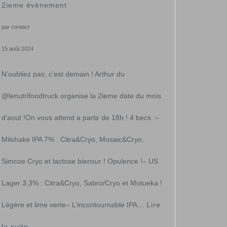
2ieme évènement
de
par contact
noël
15 août 2024
&
N’oubliez pas, c’est demain ! Arthur du
fêtes
@lenutrifoodtruck organise la 2ieme date du mois
d’aout !On vous attend a partir de 18h ! 4 becs :–
Milshake IPA 7% : Citra&Cryo, Mosaic&Cryo,
Simcoe Cryo et lactose biensur ! Opulence !– US
Lager 3,3% : Citra&Cryo, Sabro/Cryo et Motueka !
Légère et lime verte– L’incontournable IPA…
Lire
:
la suite