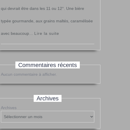
qui devrait être dans les 11 ou 12°. Une bière
typée gourmande, aux grains maltés, caramélisée
:
avec beaucoup…
Lire la suite
« Barleywine »
Commentaires récents
Aucun commentaire à afficher.
Archives
Archives