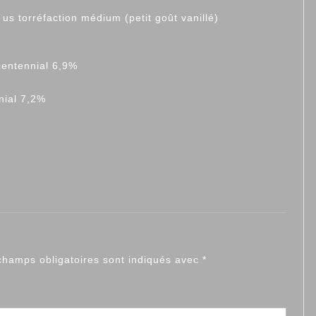
s torréfaction médium (petit goût vanillé)
centennial 6,9%
nial 7,2%
champs obligatoires sont indiqués avec
*