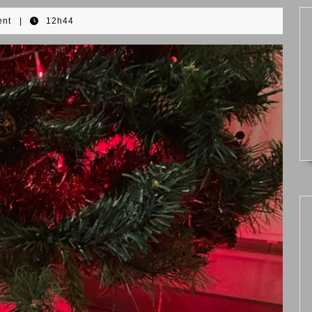
ent
|
12h44