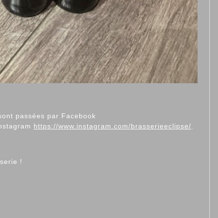
p sont passées par Facebook
Instagram
https://www.instagram.com/brasserieeclipse/
.
serie !