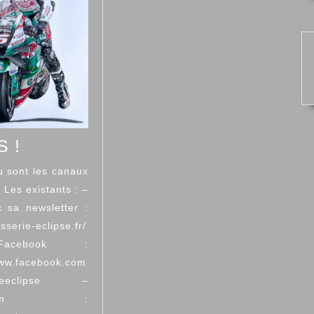
COMS
 !
!
u sont les canaux
 Les existants : –
c sa newsletter :
asserie-eclipse.fr/
cebook :
www.facebook.com
erieeclipse –
tagram :