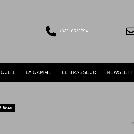
+33616525594
CCUEIL
LA GAMME
LE BRASSEUR
NEWSLETT
 fêtes