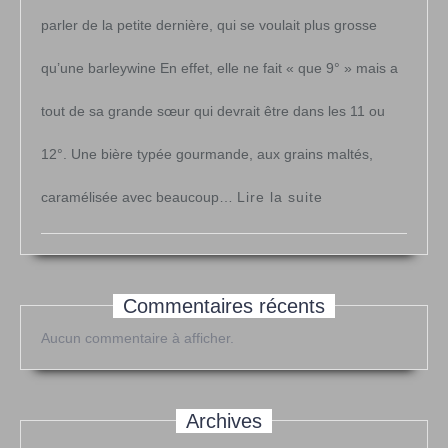
parler de la petite dernière, qui se voulait plus grosse
qu’une barleywine En effet, elle ne fait « que 9° » mais a
tout de sa grande sœur qui devrait être dans les 11 ou
12°. Une bière typée gourmande, aux grains maltés,
:
caramélisée avec beaucoup…
Lire la suite
« Barleywine »
Commentaires récents
Aucun commentaire à afficher.
Archives