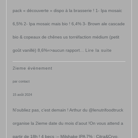
pack « découverte » dispo à la brasserie ! 1- Ipa mosaic
6,5% 2- Ipa mosaic mais bio ! 6,4% 3- Brown ale cascade
bio & copeaux de chênes us torréfaction médium (petit
:
goût vanillé) 8,6%=>aucun rapport…
Lire la suite
Pack
2ieme évènement
de
par contact
noël
15 août 2024
&
N’oubliez pas, c’est demain ! Arthur du @lenutrifoodtruck
fêtes
organise la 2ieme date du mois d’aout !On vous attend a
partir de 18h ! 4 becs :– Milshake IPA 7% : Citra&Cryo,