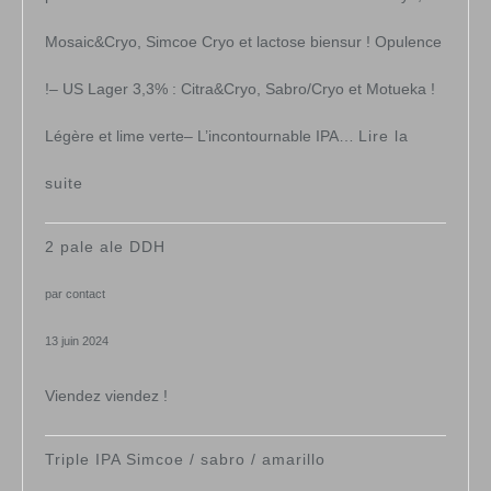
Mosaic&Cryo, Simcoe Cryo et lactose biensur ! Opulence
!– US Lager 3,3% : Citra&Cryo, Sabro/Cryo et Motueka !
Légère et lime verte– L’incontournable IPA…
Lire la
:
suite
2ieme
2 pale ale DDH
évènement
par contact
13 juin 2024
Viendez viendez !
Triple IPA Simcoe / sabro / amarillo