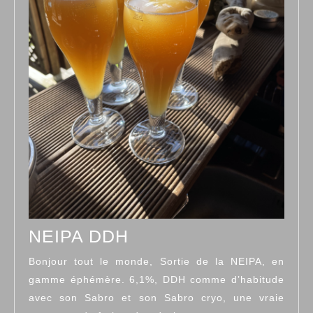
NEIPA
NEIPA DDH
DDH
Bonjour tout le monde, Sortie de la NEIPA, en
gamme éphémère. 6,1%, DDH comme d’habitude
avec son Sabro et son Sabro cryo, une vraie