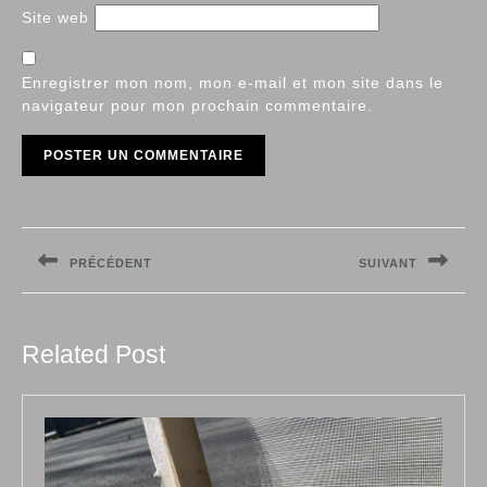
Site web
Enregistrer mon nom, mon e-mail et mon site dans le
navigateur pour mon prochain commentaire.
Navigation
de
PRÉCÉDENT
SUIVANT
l’article
Previous
Next
post:
post:
Related Post