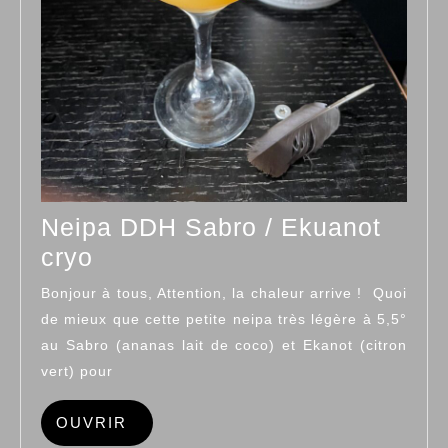
Neipa DDH Sabro / Ekuanot
Neipa
cryo
DDH
Bonjour à tous, Attention, la chaleur arrive ! Quoi
Sabro
de mieux que cette petite neipa très légère à 5,5°
/
au Sabro (ananas lait de coco) et Ekanot (citron
Ekuanot
vert) pour
cryo
OUVRIR
OUVRIR