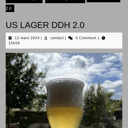
2.0
US LAGER DDH 2.0
12
contact
12 mars 2024
|
contact
|
0 Comment
|
mars
15h56
2024